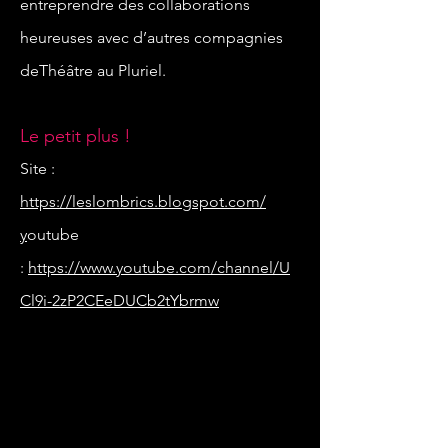
entreprendre des collaborations
heureuses avec d’autres compagnies
deThéâtre au Pluriel.
Le petit plus !
Site :
https://leslombrics.blogspot.com/
y
outube
:
https://www.youtube.com/channel/U
Cl9i-2zP2CEeDUCb2tYbrmw