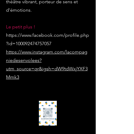
théâtre vibrant, porteur de sens et
d'émotions.
Le petit plus !
https://www.facebook.com/profile.php
?id=100092474757057
https://www.instagram.com/lacompag
niedesenvolees?
utm_source=qr&igsh=dW9tdWxjYXF3
Mmk3